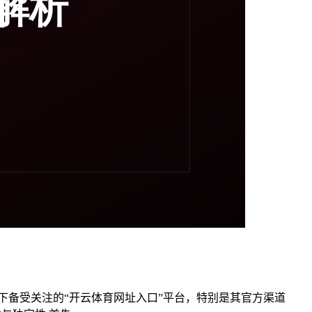
一下备受关注的“开云体育网址入口”平台，特别是其官方渠道