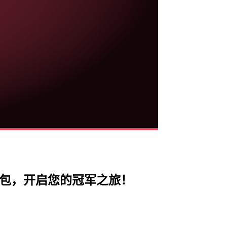
礼包，开启您的冠军之旅！