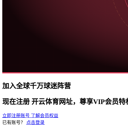
加入全球千万球迷阵营
现在注册
开云体育网址
，尊享VIP会员
立即注册账号
了解会员权益
已有账号？
点击登录