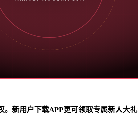
特权。新用户下载APP更可领取专属新人大