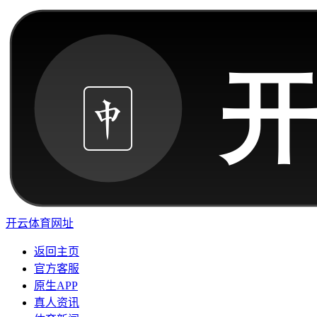
开云体育网址
返回主页
官方客服
原生APP
真人资讯